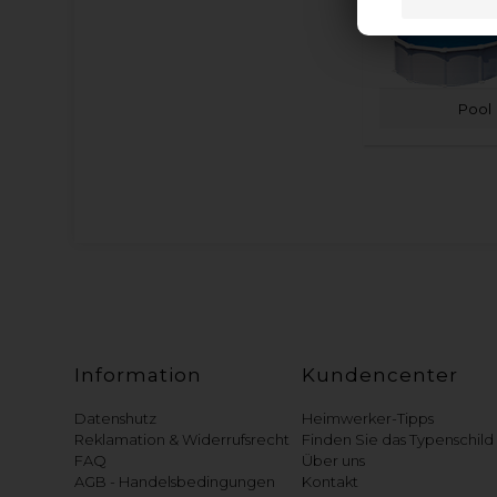
Pool
Information
Kundencenter
Datenshutz
Heimwerker-Tipps
Reklamation & Widerrufsrecht
Finden Sie das Typenschild
FAQ
Über uns
AGB - Handelsbedingungen
Kontakt