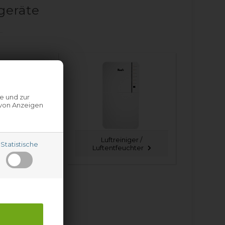
geräte
e und zur
 von Anzeigen
Luftreiniger /
Statistische
iene
Luftentfeuchter