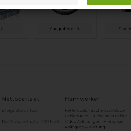
Saugroboter
Staub
Nettoparts.at
Heimwerker
info@nettoparts.at
Fehlercode - Suche nach Code
Fehlersuche - Suche nach Fehler
Die Preise enthalten 20% MwSt.
Video Anleitungen - Hier ist wie
Reinigung & Wartung