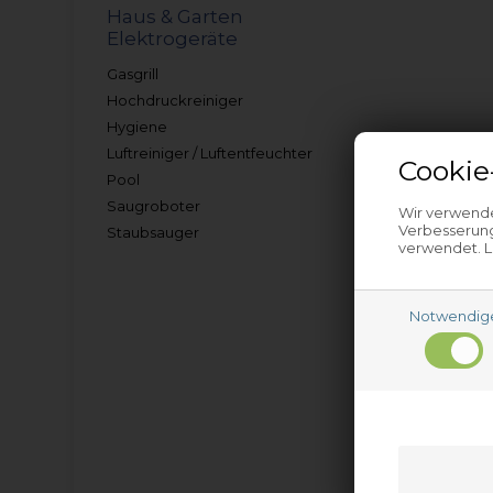
Haus & Garten
Elektrogeräte
Gasgrill
Hochdruckreiniger
Hygiene
Luftreiniger / Luftentfeuchter
Cookie
Pool
Saugroboter
Wir verwende
Verbesserung
Staubsauger
verwendet. L
Notwendig
Gasgril