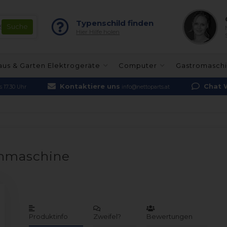
Typenschild finden
Hier Hilfe holen
aus & Garten Elektrogeräte
Computer
Gastromasch
Kontaktiere uns
Chat 
 17.30 Uhr
info@nettoparts.at
hmaschine
Produktinfo
Zweifel?
Bewertungen