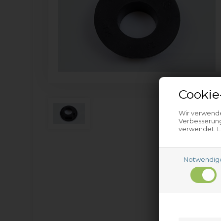
Cookie
Wir verwende
Verbesserung
verwendet. L
Notwendig