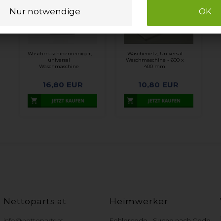
Waschmaschinenreiniger,
Wäschenetz, Universal
universal
Waschmaschine - 600 x
Waschmaschine
400 mm
16,80
EUR
10,80
EUR
Nettoparts.at
Heimwerker
info@nettoparts.at
Fehlercode - Suche nach Code