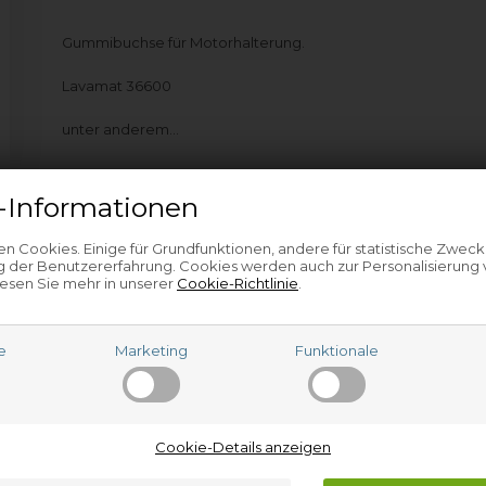
Gummibuchse für Motorhalterung.
Lavamat 36600
unter anderem…
-Informationen
n Cookies. Einige für Grundfunktionen, andere für statistische Zweck
 der Benutzererfahrung. Cookies werden auch zur Personalisierung
esen Sie mehr in unserer
Cookie-Richtlinie
.
e
Marketing
Funktionale
Beliebte verwandte Artikel
Cookie-Details anzeigen