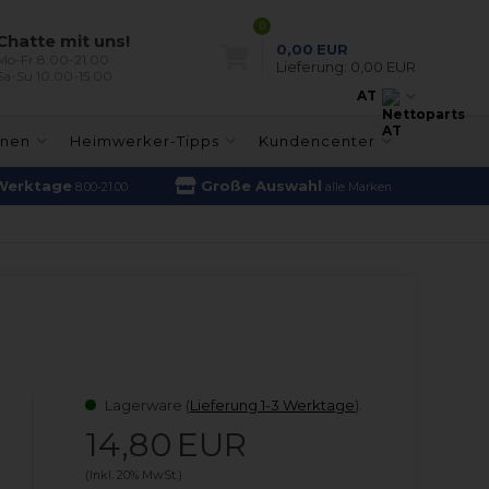
0
Chatte mit uns!
0,00
EUR
Mo-Fr 8.00-21.00
Lieferung:
0,00 EUR
Sa-Su 10.00-15.00
AT
inen
Heimwerker-Tipps
Kundencenter
Werktage
Große Auswahl
8.00-21.00
alle Marken
Lagerware (
Lieferung 1-3 Werktage
).
14,80
EUR
(Inkl. 20% MwSt.)