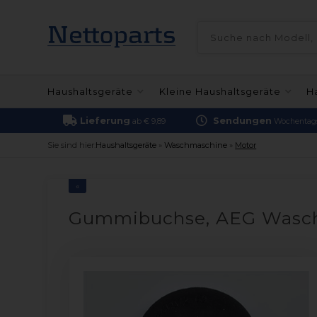
Haushaltsgeräte
Kleine Haushaltsgeräte
H
Lieferung
Sendungen
ab € 9,89
Wochentags
Sie sind hier:
Haushaltsgeräte
»
Waschmaschine
»
Motor
«
Gummibuchse, AEG Wasc