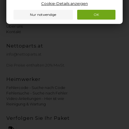
Cookie-Details anzeigen
Kundencenter
Heimwerker-Tipps
Finden Sie das Typenschild
Über uns
Kontakt
Nettoparts.at
info@nettoparts.at
Die Preise enthalten 20% MwSt.
Heimwerker
Fehlercode - Suche nach Code
Fehlersuche - Suche nach Fehler
Video Anleitungen - Hier ist wie
Reinigung & Wartung
Verfolgen Sie Ihr Paket