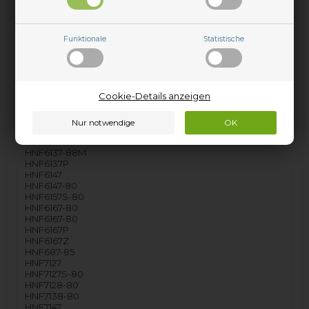
HNF3147-80
HNF3157-80
HNF3167-80
Funktionale
Statistische
HNF3167S-80
HNF6107-85
HNF6107-85
HNF6127
HNF6127
Cookie-Details anzeigen
HNF6127-37S
HNF6127-80
HNF6127P
HNF6137
HNF6137-16S
HNF6137-88M
HNF6137P
HNF6147
HNF6147-80
HNF6157S-80
HNF6167-80
HNF6167-80
HNF6167P
HNF6167Z
HNF687-85
HNF7127
HNF7127S-80
HNF7128-80
HNF7138-80
HNF7147