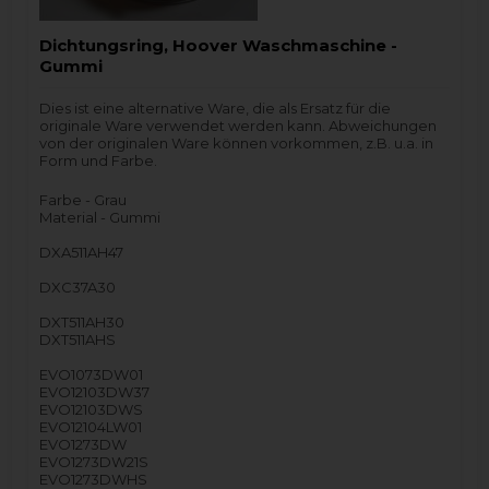
Dichtungsring, Hoover Waschmaschine -
Gummi
Dies ist eine alternative Ware, die als Ersatz für die
originale Ware verwendet werden kann. Abweichungen
von der originalen Ware können vorkommen, z.B. u.a. in
Form und Farbe.
Farbe - Grau
Material - Gummi
DXA511AH47
DXC37A30
DXT511AH30
DXT511AHS
EVO1073DW01
EVO12103DW37
EVO12103DWS
EVO12104LW01
EVO1273DW
EVO1273DW21S
EVO1273DWHS