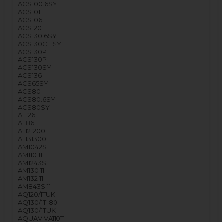
ACS100.6SY
ACS101
ACS106
ACS120
ACS130.6SY
ACS130CE SY
ACS130P
ACS130P
ACS130SY
ACS136
ACS65SY
ACS80
ACS80.6SY
ACS80SY
AL126 11
AL86 11
ALI21200E
ALI31300E
AM1042S11
AM110 11
AM1243S 11
AM130 11
AM132 11
AM843S 11
AQ120/1TUK
AQ130/1T-80
AQ130/1TUK
AQUAVIVA110T