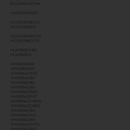
EVOW8543D84
HAWD1074647
HCSW3106DCS
HCSW386DS
HGSW3106DC1S
HGSW396DC1S
HLW585DC80
HLW586DS
VHW458A80
VHW580D47
VHW644D30S
VHW654D80
VHW656D80
VHW854D80
VHW854DB80
VHW854DP47
VHW854ZD186S
VHW854ZD86S
VHW856D80
VHW964D14S
VHW964D80
VHW964DP37S
VHW964DP47