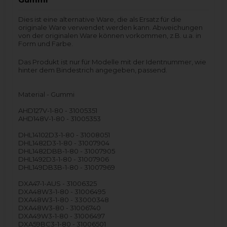
Dies ist eine alternative Ware, die als Ersatz für die
originale Ware verwendet werden kann. Abweichungen
von der originalen Ware können vorkommen, z.B. u.a. in
Form und Farbe.
Das Produkt ist nur für Modelle mit der Identnummer, wie
hinter dem Bindestrich angegeben, passend.
Material - Gummi
AHD127V-1-80 - 31005351
AHD148V-1-80 - 31005353
DHL14102D3-1-80 - 31008051
DHL1482D3-1-80 - 31007904
DHL1482DBB-1-80 - 31007905
DHL1492D3-1-80 - 31007906
DHL149DB3B-1-80 - 31007969
DXA47-1-AUS - 31006325
DXA48W3-1-80 - 31006495
DXA48W3-1-80 - 33000348
DXA48W3-80 - 31006740
DXA49W3-1-80 - 31006497
DXA59BC3-1-80 - 31006501