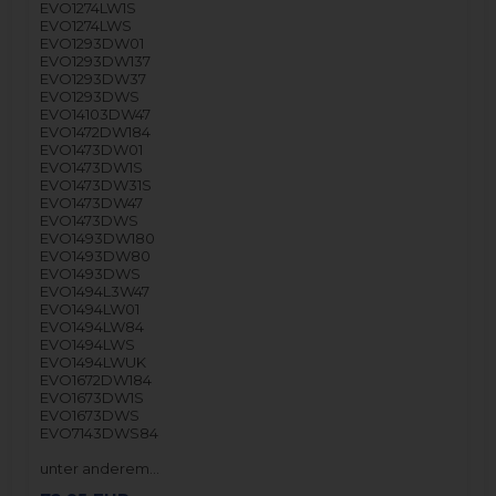
EVO1274LW1S
EVO1274LWS
EVO1293DW01
EVO1293DW137
EVO1293DW37
EVO1293DWS
EVO14103DW47
EVO1472DW184
EVO1473DW01
EVO1473DW1S
EVO1473DW31S
EVO1473DW47
EVO1473DWS
EVO1493DW180
EVO1493DW80
EVO1493DWS
EVO1494L3W47
EVO1494LW01
EVO1494LW84
EVO1494LWS
EVO1494LWUK
EVO1672DW184
EVO1673DW1S
EVO1673DWS
EVO7143DWS84
unter anderem…