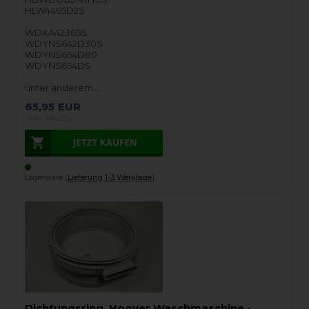
HLW4465D2S
WDXA42365S
WDYNS642D30S
WDYNS654D80
WDYNS654DS
unter anderem…
65,95
EUR
(inkl. MwSt.)
Lagerware (
Lieferung 1-3 Werktage
).
Dichtungsring, Hoover Waschmaschine -