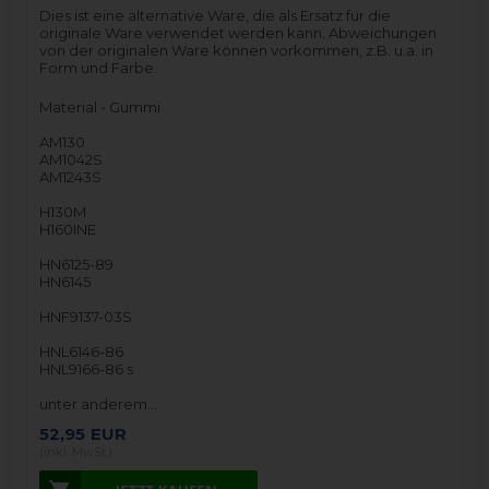
Dies ist eine alternative Ware, die als Ersatz für die
originale Ware verwendet werden kann. Abweichungen
von der originalen Ware können vorkommen, z.B. u.a. in
Form und Farbe.
Material - Gummi
AM130
AM1042S
AM1243S
H130M
H160INE
HN6125-89
HN6145
HNF9137-03S
HNL6146-86
HNL9166-86 s
unter anderem…
52,95
EUR
(inkl. MwSt.)