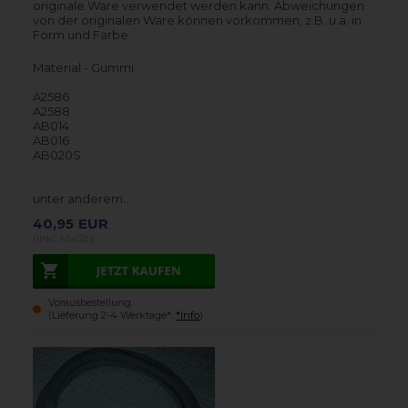
originale Ware verwendet werden kann. Abweichungen
von der originalen Ware können vorkommen, z.B. u.a. in
Form und Farbe.
Material - Gummi
A2586
A2588
AB014
AB016
AB020S
unter anderem…
40,95
EUR
(inkl. MwSt.)
Vorausbestellung
(Lieferung 2-4 Werktage*.
*Info
)