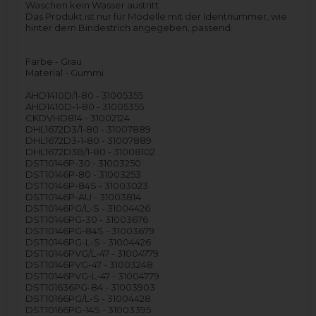
Waschen kein Wasser austritt.
Das Produkt ist nur für Modelle mit der Identnummer, wie
hinter dem Bindestrich angegeben, passend.
Farbe - Grau
Material - Gummi
AHD1410D/1-80 - 31005355
AHD1410D-1-80 - 31005355
CKDVHD814 - 31002124
DHL1672D3/1-80 - 31007889
DHL1672D3-1-80 - 31007889
DHL1672D3B/1-80 - 31008102
DST10146P-30 - 31003250
DST10146P-80 - 31003253
DST10146P-84S - 31003023
DST10146P-AU - 31003814
DST10146PG/L-S - 31004426
DST10146PG-30 - 31003676
DST10146PG-84S - 31003679
DST10146PG-L-S - 31004426
DST10146PVG/L-47 - 31004779
DST10146PVG-47 - 31003248
DST10146PVG-L-47 - 31004779
DST101636PG-84 - 31003903
DST10166PG/L-S - 31004428
DST10166PG-14S - 31003395