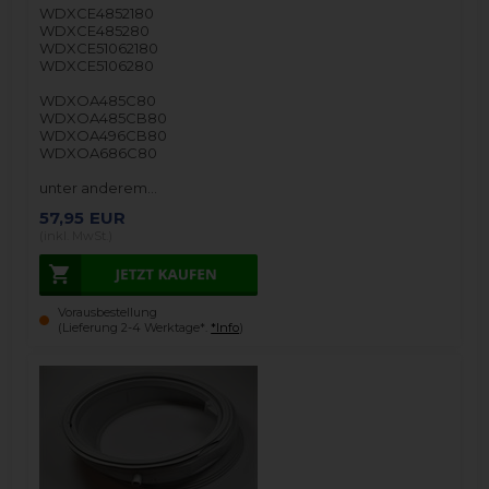
WDXCE4852180
WDXCE485280
WDXCE51062180
WDXCE5106280
WDXOA485C80
WDXOA485CB80
WDXOA496CB80
WDXOA686C80
unter anderem…
57,95
EUR
(inkl. MwSt.)
Vorausbestellung
(Lieferung 2-4 Werktage*.
*Info
)