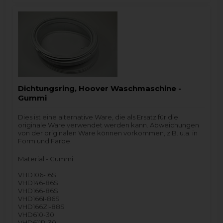
Dichtungsring, Hoover Waschmaschine -
Gummi
Dies ist eine alternative Ware, die als Ersatz für die
originale Ware verwendet werden kann. Abweichungen
von der originalen Ware können vorkommen, z.B. u.a. in
Form und Farbe.
Material - Gummi
VHD106-16S
VHD146-86S
VHD166-86S
VHD166I-86S
VHD166ZI-88S
VHD610-30
VHD611P-30