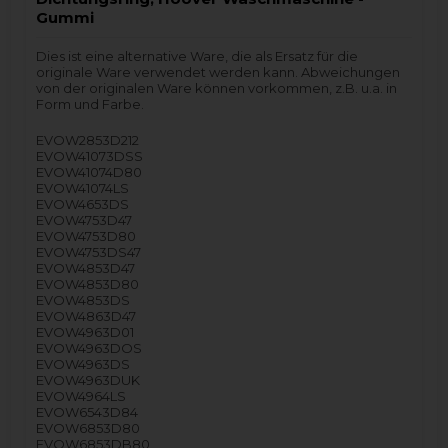
Gummi
Dies ist eine alternative Ware, die als Ersatz für die
originale Ware verwendet werden kann. Abweichungen
von der originalen Ware können vorkommen, z.B. u.a. in
Form und Farbe.
EVOW2853D212
EVOW41073DSS
EVOW41074D80
EVOW41074LS
EVOW4653DS
EVOW4753D47
EVOW4753D80
EVOW4753DS47
EVOW4853D47
EVOW4853D80
EVOW4853DS
EVOW4863D47
EVOW4963D01
EVOW4963DOS
EVOW4963DS
EVOW4963DUK
EVOW4964LS
EVOW6543D84
EVOW6853D80
EVOW6853DB80