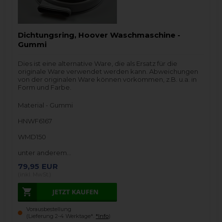
Dichtungsring, Hoover Waschmaschine -
Gummi
Dies ist eine alternative Ware, die als Ersatz für die
originale Ware verwendet werden kann. Abweichungen
von der originalen Ware können vorkommen, z.B. u.a. in
Form und Farbe.
Material - Gummi
HNWF6167
WMD150
unter anderem…
79,95
EUR
(inkl. MwSt.)
Vorausbestellung
(Lieferung 2-4 Werktage*.
*Info
)