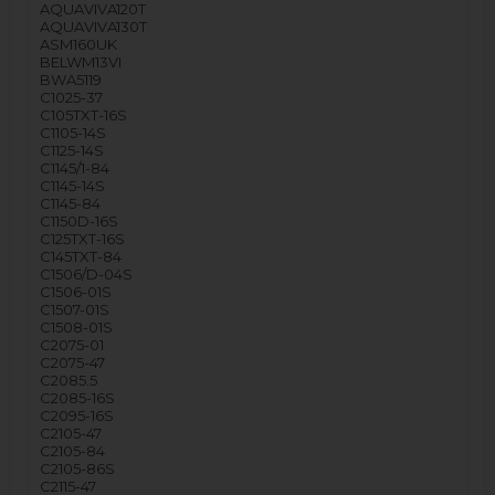
AQUAVIVA120T
AQUAVIVA130T
ASM160UK
BELWM13VI
BWA5119
C1025-37
C105TXT-16S
C1105-14S
C1125-14S
C1145/1-84
C1145-14S
C1145-84
C1150D-16S
C125TXT-16S
C145TXT-84
C1506/D-04S
C1506-01S
C1507-01S
C1508-01S
C2075-01
C2075-47
C2085.5
C2085-16S
C2095-16S
C2105-47
C2105-84
C2105-86S
C2115-47