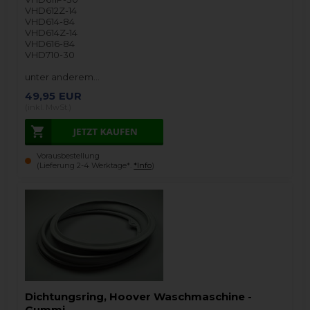
VHD612Z-14
VHD614-84
VHD614Z-14
VHD616-84
VHD710-30
unter anderem…
49,95
EUR
(inkl. MwSt.)
Vorausbestellung
(Lieferung 2-4 Werktage*.
*Info
)
Dichtungsring, Hoover Waschmaschine -
Gummi