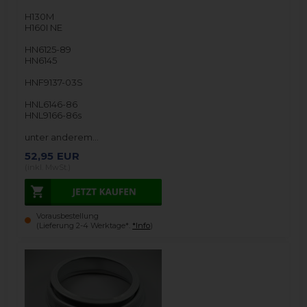
H130M
H160I NE
HN6125-89
HN6145
HNF9137-03S
HNL6146-86
HNL9166-86s
unter anderem…
52,95
EUR
(inkl. MwSt.)
Vorausbestellung
(Lieferung 2-4 Werktage*.
*Info
)