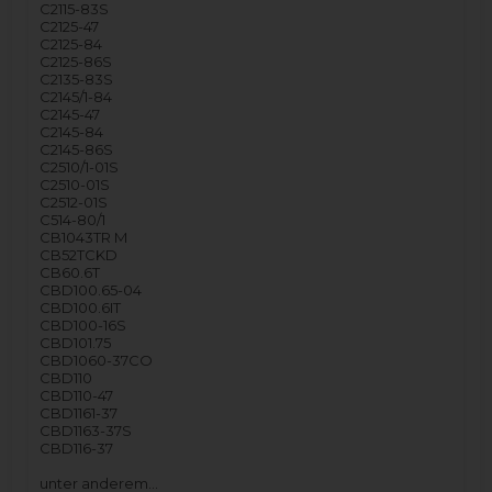
C2115-83S
C2125-47
C2125-84
C2125-86S
C2135-83S
C2145/1-84
C2145-47
C2145-84
C2145-86S
C2510/1-01S
C2510-01S
C2512-01S
C514-80/1
CB1043TR M
CB52TCKD
CB60.6T
CBD100.65-04
CBD100.6IT
CBD100-16S
CBD101.75
CBD1060-37CO
CBD110
CBD110-47
CBD1161-37
CBD1163-37S
CBD116-37
unter anderem…