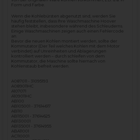
Form und Farbe.
Wenn die Kohlebürsten abgenutzt sind, werden Sie
häufig feststellen, dass Ihre Waschmaschine Hoover
stehen bleibt, insbesondere während des Schleuderns.
Einige Waschmaschinen zeigen auch einen Fehlercode
an.
Bevor die neuen Kohlen montiert werden, sollte der
Kommutator (Der Teil welches Kohlen mit dem Motor
verbindet) auf Unreinheiten und Ablagerungen
kontrolliert werden – durch schleifen von dem
Kommutator, die Maschine sollte hiernach von
Kohlenstaub befreit werden.
A087011 - 31095193
A089011HC
A107071
A109011HC
AB100
AB105001 - 37614617
AB110
AB115001 - 37614625
AB130001
AB135001 - 37614955
ABA11001
AC110001