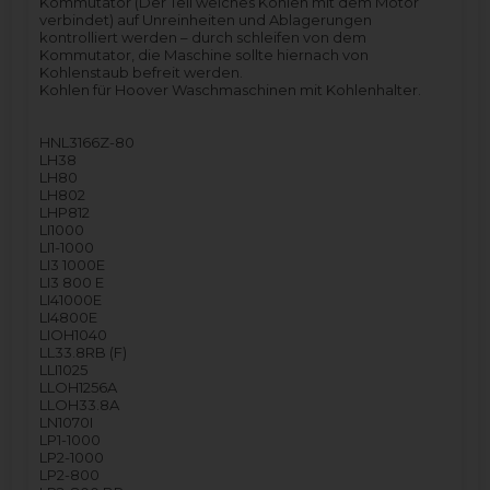
Kommutator (Der Teil welches Kohlen mit dem Motor
verbindet) auf Unreinheiten und Ablagerungen
kontrolliert werden – durch schleifen von dem
Kommutator, die Maschine sollte hiernach von
Kohlenstaub befreit werden.
Kohlen für Hoover Waschmaschinen mit Kohlenhalter.
HNL3166Z-80
LH38
LH80
LH802
LHP812
LI1000
LI1-1000
LI3 1000E
LI3 800 E
LI41000E
LI4800E
LIOH1040
LL33.8RB (F)
LLI1025
LLOH1256A
LLOH33.8A
LN1070I
LP1-1000
LP2-1000
LP2-800