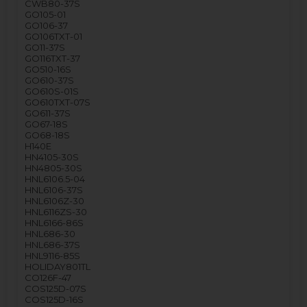
CWB80-37S
GO105-01
GO106-37
GO106TXT-01
GO11-37S
GO116TXT-37
GO510-16S
GO610-37S
GO610S-01S
GO610TXT-07S
GO611-37S
GO67-18S
GO68-18S
H140E
HN4105-30S
HN4805-30S
HNL6106.5-04
HNL6106-37S
HNL6106Z-30
HNL6116ZS-30
HNL6166-86S
HNL686-30
HNL686-37S
HNL9116-85S
HOLIDAY801TL
CO126F-47
COS125D-07S
COS125D-16S