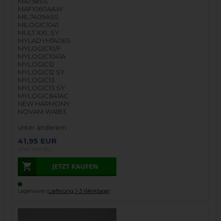
MA758SS
MAF1060AAW
MIL.7409ASS
MILOGIC1041
MULT.XXL SY
MYLADYH740ES
MYLOGIC10/F
MYLOGIC1041A
MYLOGIC12
MYLOGIC12 SY
MYLOGIC13
MYLOGIC13 SY
MYLOGIC841AC
NEW HARMONY
NOVAM.WA183
unter anderem
41,95
EUR
(inkl. MwSt.)
Lagerware (
Lieferung 1-3 Werktage
).