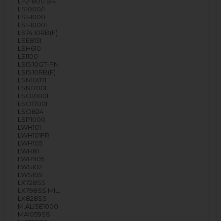
LP2-800 BR
LS1000/1
LS1-1000
LS1-1000I
LS74.10RB(F)
LSE813I
LSH610
LSI100
LSI5.10GT-PN
LSI5.10RB(F)
LSN1007I
LSN1700I
LSO1000I
LSO1700I
LSO824
LSP1000
LWH101
LWH101FR
LWH105
LWH81
LWH905
LWS102
LWS105
LX728SS
LX798SS MIL.
LX828SS
M.ALISE1000
MA1059SS