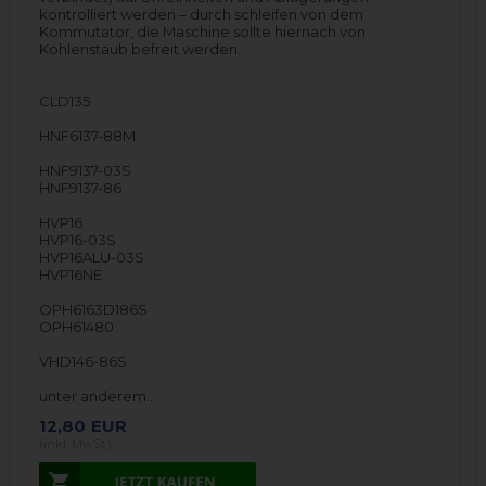
kontrolliert werden – durch schleifen von dem
Kommutator, die Maschine sollte hiernach von
Kohlenstaub befreit werden.
CLD135
HNF6137-88M
HNF9137-03S
HNF9137-86
HVP16
HVP16-03S
HVP16ALU-03S
HVP16NE
OPH6163D186S
OPH61480
VHD146-86S
unter anderem…
12,80
EUR
(inkl. MwSt.)