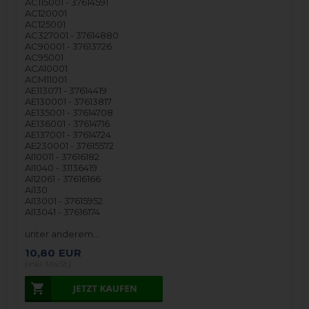
AC115001 - 37614591
AC120001
AC125001
AC327001 - 37614880
AC90001 - 37613726
AC95001
ACA10001
ACM11001
AE113071 - 37614419
AE130001 - 37613817
AE135001 - 37614708
AE136001 - 37614716
AE137001 - 37614724
AE230001 - 37615572
AI10011 - 37616182
AI1040 - 31136419
AI12061 - 37616166
Ai130
AI13001 - 37615952
AI13041 - 37616174
unter anderem…
10,80
EUR
(inkl. MwSt.)