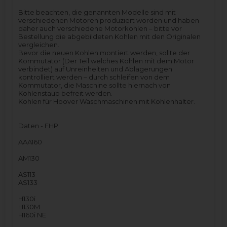
Bitte beachten, die genannten Modelle sind mit
verschiedenen Motoren produziert worden und haben
daher auch verschiedene Motorkohlen – bitte vor
Bestellung die abgebildeten Kohlen mit den Originalen
vergleichen.
Bevor die neuen Kohlen montiert werden, sollte der
Kommutator (Der Teil welches Kohlen mit dem Motor
verbindet) auf Unreinheiten und Ablagerungen
kontrolliert werden – durch schleifen von dem
Kommutator, die Maschine sollte hiernach von
Kohlenstaub befreit werden.
Kohlen für Hoover Waschmaschinen mit Kohlenhalter.
Daten - FHP
AAA160
AM130
AS113
AS133
H130i
H130M
H160i NE