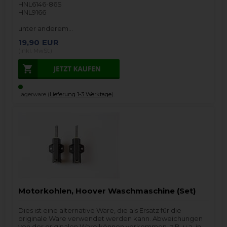
HNL6146-86S
HNL9166
unter anderem…
19,90
EUR
(inkl. MwSt.)
Lagerware (
Lieferung 1-3 Werktage
).
Motorkohlen, Hoover Waschmaschine (Set)
Dies ist eine alternative Ware, die als Ersatz für die
originale Ware verwendet werden kann. Abweichungen
von der originalen Ware können vorkommen, z.B. u.a. in