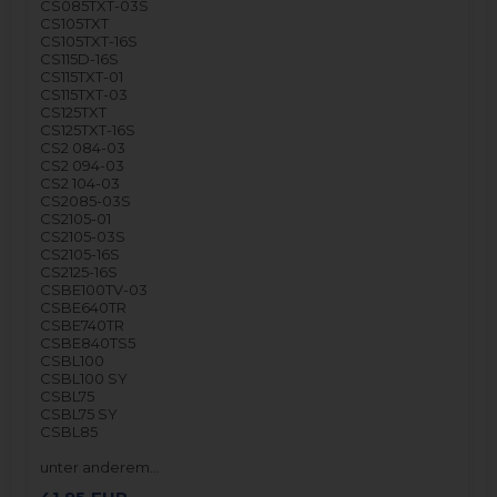
CS085TXT-03S
CS105TXT
CS105TXT-16S
CS115D-16S
CS115TXT-01
CS115TXT-03
CS125TXT
CS125TXT-16S
CS2 084-03
CS2 094-03
CS2 104-03
CS2085-03S
CS2105-01
CS2105-03S
CS2105-16S
CS2125-16S
CSBE100TV-03
CSBE640TR
CSBE740TR
CSBE840TS5
CSBL100
CSBL100 SY
CSBL75
CSBL75 SY
CSBL85
unter anderem…