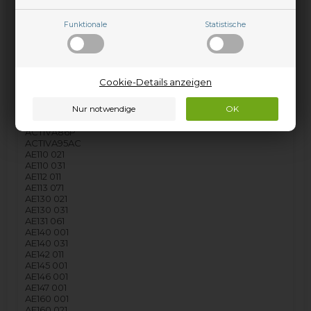
ACTIVA125AC
ACTIVA126P
Funktionale
Statistische
ACTIVA1291AC
ACTIVA740
ACTIVA80P
ACTIVA81
ACTIVA81
Cookie-Details anzeigen
ACTIVA840ACR
ACTIVA84SLIM
ACTIVA85AC
ACTIVA85AC
ACTIVA86P
ACTIVA95AC
AE110 021
AE110 031
AE112 011
AE113 071
AE130 021
AE130 031
AE131 061
AE140 001
AE140 031
AE142 011
AE145 001
AE146 001
AE147 001
AE160 001
AE160 021