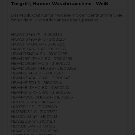
Türgriff, Hoover Waschmaschine - Weiß
Das Produkt ist nur für Modelle mit der Identnummer, wie
hinter dem Bindestrich angegeben, passend.
HAWD10746-47 - 31005335
HAWD10746P8-47 - 31005254
HAWD11746P8-47 - 31005255
HAWD9646P8-47 - 31005253
HBWD7514DA-80 - 31800265
HBWD8514TAHC-80 - 31800269
HBWDO8514THC-S - 31800272
HBWDO8514TAHC-80 - 31800268
HBWM814D-80 - 31800249
HBWM814TAHC-80 - 31800247
HBWM815TH-S - 31800244
HBWM84TAHC-80 - 31800250
HBWM916TAHC-80 - 31800246
HBWMO96TAHC-80 - 31800245
HL1071D1-1-04 - 31007400
HL1071D1-1-S - 31007600
HL1282D3-1-S - 31007522
HL13102D3-47 - 31007213
HL1382D3-47 - 31007211
HL1392D3-47 - 31007212
HL14102D3-01 - 31007180