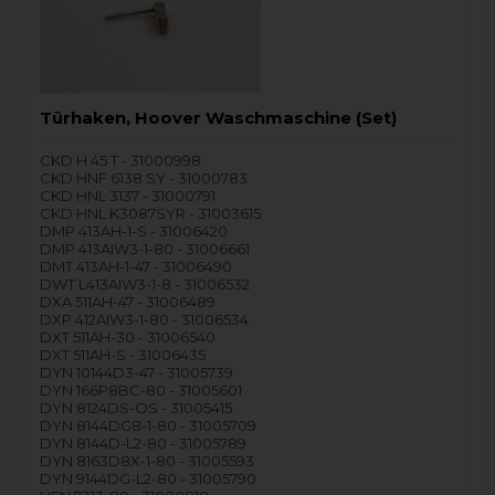
Türhaken, Hoover Waschmaschine (Set)
CKD H 45 T - 31000998
CKD HNF 6138 SY - 31000783
CKD HNL 3137 - 31000791
CKD HNL K3087SYR - 31003615
DMP 413AH-1-S - 31006420
DMP 413AIW3-1-80 - 31006661
DMT 413AH-1-47 - 31006490
DWT L413AIW3-1-8 - 31006532
DXA 511AH-47 - 31006489
DXP 412AIW3-1-80 - 31006534
DXT 511AH-30 - 31006540
DXT 511AH-S - 31006435
DYN 10144D3-47 - 31005739
DYN 166P8BC-80 - 31005601
DYN 8124DS-OS - 31005415
DYN 8144DG8-1-80 - 31005709
DYN 8144D-L2-80 - 31005789
DYN 8163D8X-1-80 - 31005593
DYN 9144DG-L2-80 - 31005790