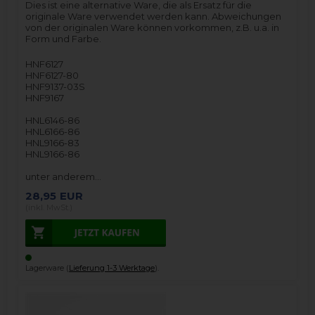
Dies ist eine alternative Ware, die als Ersatz für die
originale Ware verwendet werden kann. Abweichungen
von der originalen Ware können vorkommen, z.B. u.a. in
Form und Farbe.
HNF6127
HNF6127-80
HNF9137-03S
HNF9167
HNL6146-86
HNL6166-86
HNL9166-83
HNL9166-86
unter anderem…
28,95
EUR
(inkl. MwSt.)
Lagerware (
Lieferung 1-3 Werktage
).