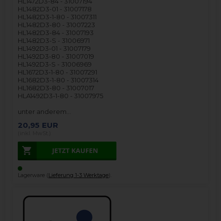
HL1472D3-84 - 31007194
HL1482D3-01 - 31007178
HL1482D3-1-80 - 31007311
HL1482D3-80 - 31007223
HL1482D3-84 - 31007193
HL1482D3-S - 31006971
HL1492D3-01 - 31007179
HL1492D3-80 - 31007019
HL1492D3-S - 31006969
HL1672D3-1-80 - 31007291
HL1682D3-1-80 - 31007314
HL1682D3-80 - 31007017
HLA1492D3-1-80 - 31007975
unter anderem…
20,95
EUR
(inkl. MwSt.)
Lagerware (
Lieferung 1-3 Werktage
).