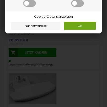
DST11146PGCH-80 - 31004337
DST11146PGCH-80 - 31005078
DST8166P-14S - 31003391
DST8166P-30 - 31003274
Cookie-Details anzeigen
DST8166P-L-30 - 31004338
DST8166P-L-S - 31004427
DST9166P-30 - 31003273
unter anderem…
20,95
EUR
(inkl. MwSt.)
Lagerware (
Lieferung 1-3 Werktage
).