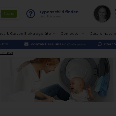
Typenschild finden
Hier Hilfe holen
aus & Garten Elektrogeräte
Computer
Gastromasch
Kontaktiere uns
Chat 
 17.30 Uhr
info@nettoparts.at
un - Pool