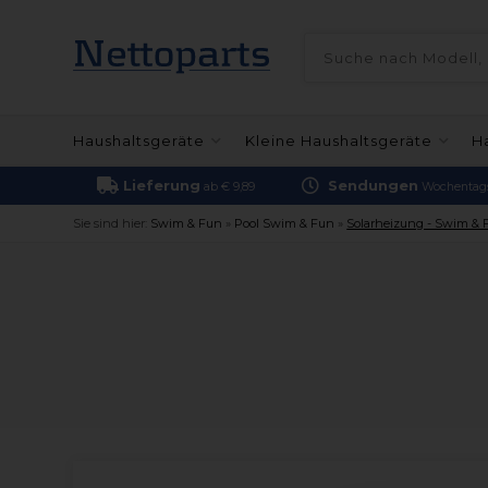
Haushaltsgeräte
Kleine Haushaltsgeräte
H
Lieferung
Sendungen
ab € 9,89
Wochentags
Sie sind hier:
Swim & Fun
»
Pool Swim & Fun
»
Solarheizung - Swim & F