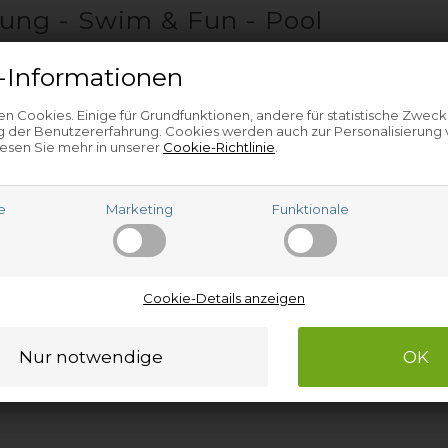
zung - Swim & Fun - Pool
-Informationen
n Cookies. Einige für Grundfunktionen, andere für statistische Zweck
arheizung für Swim & Fun Pool
bei Nettoparts. Die Teile, die wir 
 der Benutzererfahrung. Cookies werden auch zur Personalisierung
en Tagen beschaffen und an Sie liefern. Egal welches Ersatzteil für Swi
esen Sie mehr in unserer
Cookie-Richtlinie
.
inden.
nötigte Ersatzteil für Swim & Fun Pool nicht finden, nehmen Sie bitt
Sie daran, uns alle Informationen vom Swim & Fun-
Pool-Typenschild
e
Marketing
Funktionale
Cookie-Details anzeigen