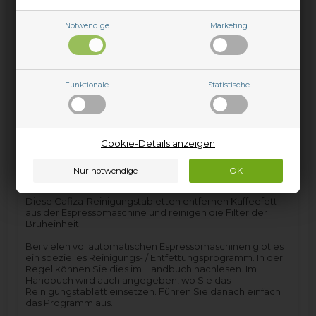
wir helfen Ihnen gerne weiter.
Notwendige
Marketing
Funktionale
Statistische
Cookie-Details anzeigen
Cafiza Espressomaschine
Reinigungstabletten - Urnex
Diese Cafiza-Reinigungstabletten entfernen Kaffeefett
aus der Espressomaschine und reinigen die Filter der
Brüheinheit.
Bei vielen vollautomatischen Espressomaschinen gibt es
ein spezielles Reinigungs- / Entfettungsprogramm. In der
Regel können Sie dies im Handbuch nachlesen. Im
Handbuch wird auch angegeben, wo Sie das
Reinigungstablett einsetzen. Führen Sie danach einfach
das Programm aus.