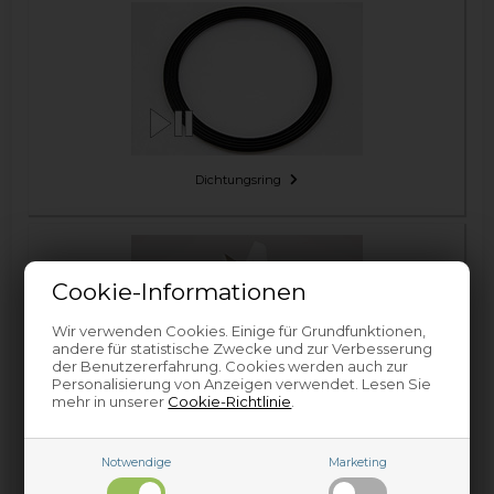
Dichtungsring
Cookie-Informationen
Wir verwenden Cookies. Einige für Grundfunktionen,
andere für statistische Zwecke und zur Verbesserung
der Benutzererfahrung. Cookies werden auch zur
Personalisierung von Anzeigen verwendet. Lesen Sie
mehr in unserer
Cookie-Richtlinie
.
Kreuzklinge
Notwendige
Marketing