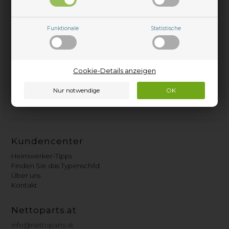
Funktionale
Statistische
Cookie-Details anzeigen
Mixerfuß
Kundencenter
Heimwerker-Tipps
Finden Sie das Typenschild
Über uns
Kontakt
Nettoparts.at
info@nettoparts.at