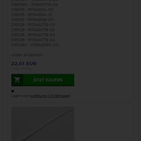
DI8518X - 911549076-04
DI8519 - 911546124-00
DI8519 - 911546124-01
DI8519 - 911546149-00
DI9128 - 911546078-00
DI9128 - 911546078-02
DI9128 - 911546078-03
DI9128 - 911546078-04
DI9128X - 911546080-00
unter anderem…
22,01
EUR
(inkl. MwSt.)
Lagerware (
Lieferung 1-3 Werktage
).