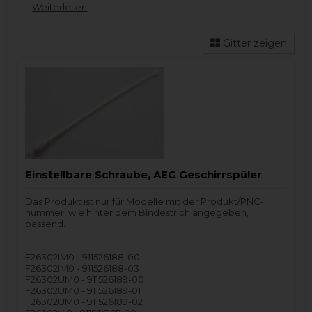
Weiterlesen
verwenden können, um nach Ihrer Marke zu filtern.
Dies macht die Füße Auswahl häufig übersichtlicher.
Wenn Sie Hilfe beim Finden des benötigten
Gitter zeigen
Spülmaschine Ersatzteils benötigen, zögern Sie bitte
nicht,
uns zu kontaktieren
. Denken Sie daran, so viele
Informationen wie möglich vom
Typenschild
anzugeben.
Einstellbare Schraube, AEG Geschirrspüler
Das Produkt ist nur für Modelle mit der Produkt/PNC-
nummer, wie hinter dem Bindestrich angegeben,
passend.
F26302IM0 - 911526188-00
F26302IM0 - 911526188-03
F26302UM0 - 911526189-00
F26302UM0 - 911526189-01
F26302UM0 - 911526189-02