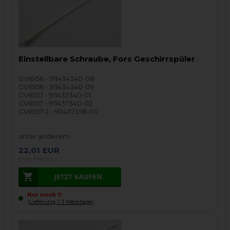
Einstellbare Schraube, Fors Geschirrspüler
GVI6156 - 911434340-08
GVI6156 - 911434340-09
GVI6157 - 911437340-01
GVI6157 - 911437340-02
GVI6157-2 - 911437358-00
unter anderem…
22,01
EUR
(inkl. MwSt.)
Nur noch 1!
(
Lieferung 1-3 Werktage
).