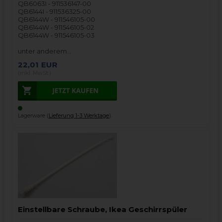
QB6063I - 911536147-00
QB6144I - 911536325-00
QB6144W - 911546105-00
QB6144W - 911546105-02
QB6144W - 911546105-03
unter anderem…
22,01
EUR
(inkl. MwSt.)
Lagerware (
Lieferung 1-3 Werktage
).
Einstellbare Schraube, Ikea Geschirrspüler