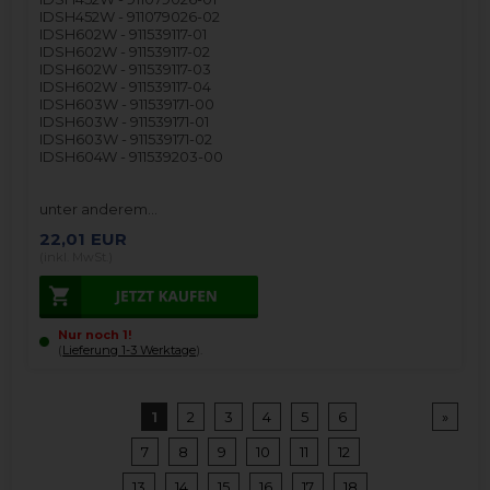
IDSH452W - 911079026-02
IDSH602W - 911539117-01
IDSH602W - 911539117-02
IDSH602W - 911539117-03
IDSH602W - 911539117-04
IDSH603W - 911539171-00
IDSH603W - 911539171-01
IDSH603W - 911539171-02
IDSH604W - 911539203-00
unter anderem…
22,01
EUR
(inkl. MwSt.)
Nur noch 1!
(
Lieferung 1-3 Werktage
).
1
2
3
4
5
6
»
7
8
9
10
11
12
13
14
15
16
17
18