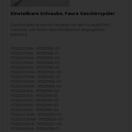
Einstellbare Schraube, Faure Geschirrspüler
Das Produkt ist nur für Modelle mit der Produkt/PNC-
nummer, wie hinter dem Bindestrich angegeben,
passend.
FDI22001NA - 911529162-00
FDI22001NA - 911529162-01
FDI22001NA - 911529162-02
FDI22001NA - 911529162-03
FDI22001NA - 911529162-04
FDI22001WA - 911529163-00
FDI22001WA - 911529163-01
FDI22001WA - 911529163-03
FDI22001WA - 911529163-04
FDI22001XA - 911529161-00
FDI22001XA - 911529161-01
FDI22001XA - 911529161-02
FDI22001XA - 911529161-03
FDI22001XA - 911529161-04
FDI22003NA - 911529225-00
FDI22003WA - 911529224-00
FDI22003XA - 911529223-00
FDI26010NA - 911526136-01