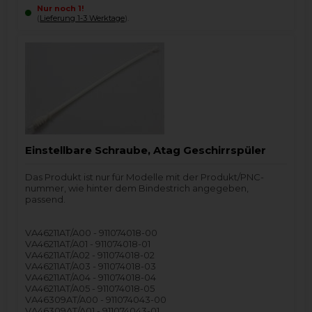
Nur noch 1!
(
Lieferung 1-3 Werktage
).
Einstellbare Schraube, Atag Geschirrspüler
Das Produkt ist nur für Modelle mit der Produkt/PNC-
nummer, wie hinter dem Bindestrich angegeben,
passend.
VA46211AT/A00 - 911074018-00
VA46211AT/A01 - 911074018-01
VA46211AT/A02 - 911074018-02
VA46211AT/A03 - 911074018-03
VA46211AT/A04 - 911074018-04
VA46211AT/A05 - 911074018-05
VA46309AT/A00 - 911074043-00
VA46309AT/A01 - 911074043-01