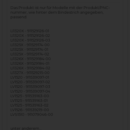
Das Produkt ist nur für Modelle mit der Produkt/PNC-
nummer, wie hinter dem Bindestrich angegeben,
passend.
LI1320X - 911529126-01
LI1320X - 911529126-02
LI1320X - 911529126-03
LI1325X - 911529174-00
LI1325X - 911529174-01
LI1325X - 911529174-02
LI1326X - 911529184-00
LI1326X - 911529184-01
LI1326X - 911529184-02
LI1327X - 911529215-00
LV1520 - 911539097-01
LV1520 - 911539097-02
LV1520 - 911539097-03
LV1520 - 911539097-04
LV1525 - 911539163-00
LV1525 - 911539163-01
LV1525 - 911539163-02
LV1526 - 911539219-00
LVS1510 - 911079046-00
unter anderem…