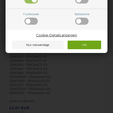
QB6258W - 911444400-01
QB6258X - 911444401-01
QB6259W - 911444448-00
QB6259X - 911444447-00
Funktionale
Statistische
QB6268W - 911444397-01
QB6268W - 911444397-02
QB6268W - 911444397-03
QB6268W - 911444397-04
QB6268X - 911444396-01
Cookie-Details anzeigen
QB6268X - 911444396-02
QB6268X - 911444396-03
QB6268X - 911444396-04
QB6270I - 911434522-00
QB6363I - 911434472-00
QB6363I - 911434472-01
QB6364I - 911434473-01
QB6364I - 911434473-03
QB6364I - 911434473-04
QB6369I - 911434524-00
QB6369W - 911444446-00
QB6369X - 911444445-00
QB6370I - 911434525-00
QB6370W - 911444444-00
QB6370X - 911444443-00
unter anderem…
22,01
EUR
(inkl. MwSt.)