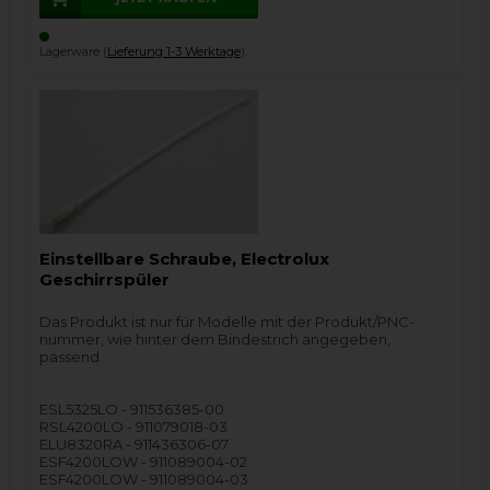
Lagerware (
Lieferung 1-3 Werktage
).
Einstellbare Schraube, Electrolux
Geschirrspüler
Das Produkt ist nur für Modelle mit der Produkt/PNC-
nummer, wie hinter dem Bindestrich angegeben,
passend.
ESL5325LO - 911536385-00
RSL4200LO - 911079018-03
ELU8320RA - 911436306-07
ESF4200LOW - 911089004-02
ESF4200LOW - 911089004-03