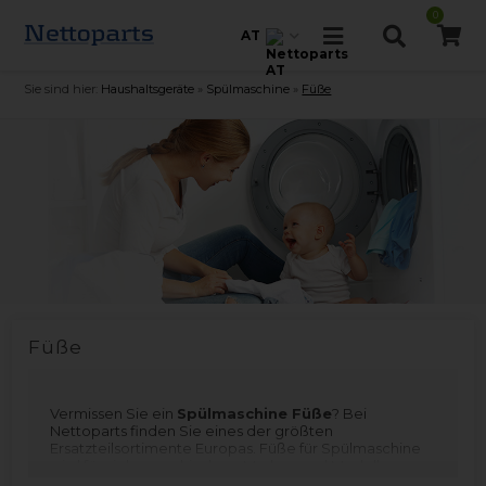
0
AT
Sie sind hier:
Haushaltsgeräte
»
Spülmaschine
»
Füße
Füße
Vermissen Sie ein
Spülmaschine Füße
? Bei
Nettoparts finden Sie eines der größten
Ersatzteilsortimente Europas. Füße für Spülmaschine
wird für viele verschiedene Marken und Modelle
hergestellt. Denken Sie daran, dass Sie das Filtermenü