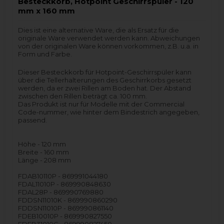
Besteckkorb, Hotpoint Geschirrspüler - 120
mm x 160 mm
Dies ist eine alternative Ware, die als Ersatz für die
originale Ware verwendet werden kann. Abweichungen
von der originalen Ware können vorkommen, z.B. u.a. in
Form und Farbe.
Dieser Besteckkorb für Hotpoint-Geschirrspüler kann
über die Tellerhalterungen des Geschirrkorbs gesetzt
werden, da er zwei Rillen am Boden hat. Der Abstand
zwischen den Rillen beträgt ca. 100 mm.
Das Produkt ist nur für Modelle mit der Commercial
Code-nummer, wie hinter dem Bindestrich angegeben,
passend.
Höhe - 120 mm
Breite - 160 mm
Länge - 208 mm
FDAB10110P - 869991044180
FDAL11010P - 869990848630
FDAL28P - 869990769880
FDDSN11010K - 869990860290
FDDSN11010P - 869990861140
FDEB10010P - 869990827550