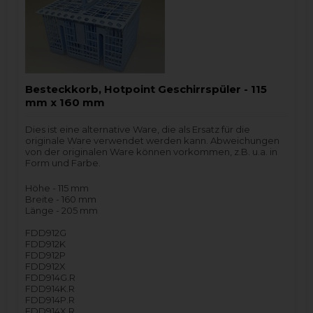
Besteckkorb, Hotpoint Geschirrspüler - 115
mm x 160 mm
Dies ist eine alternative Ware, die als Ersatz für die
originale Ware verwendet werden kann. Abweichungen
von der originalen Ware können vorkommen, z.B. u.a. in
Form und Farbe.
Höhe - 115 mm
Breite - 160 mm
Länge - 205 mm
FDD912G
FDD912K
FDD912P
FDD912X
FDD914G.R
FDD914K.R
FDD914P.R
FDD914X.R