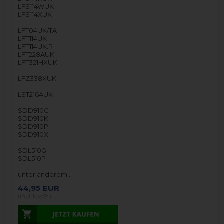
LFS114WUK
LFS114XUK
LFT04UK/TA
LFT114UK
LFT114UK.R
LFT228AUK
LFT321HXUK
LFZ338XUK
LST216AUK
SDD910G
SDD910K
SDD910P
SDD910X
SDL510G
SDL510P
unter anderem…
44,95
EUR
(inkl. MwSt.)