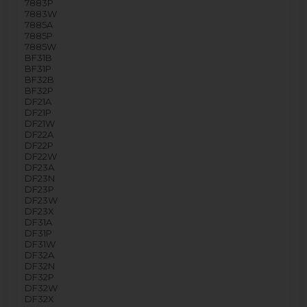
7883P
7883W
7885A
7885P
7885W
BF31B
BF31P
BF32B
BF32P
DF21A
DF21P
DF21W
DF22A
DF22P
DF22W
DF23A
DF23N
DF23P
DF23W
DF23X
DF31A
DF31P
DF31W
DF32A
DF32N
DF32P
DF32W
DF32X