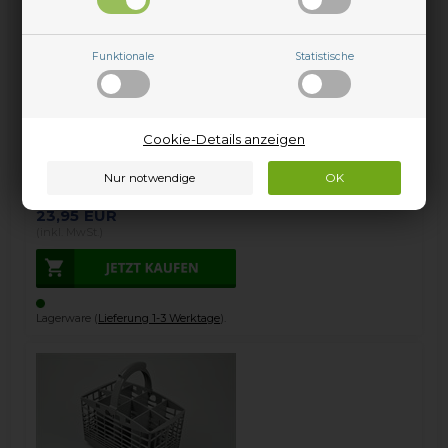
19841
19851
19861
Funktionale
Statistische
19940
19950
19960
68340
71340
Cookie-Details anzeigen
71350
71360
unter anderem…
23,95
EUR
(inkl. MwSt.)
Lagerware (
Lieferung 1-3 Werktage
).