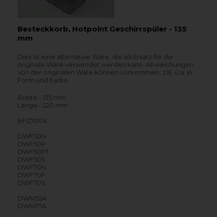
Besteckkorb, Hotpoint Geschirrspüler - 135
mm
Dies ist eine alternative Ware, die als Ersatz für die
originale Ware verwendet werden kann. Abweichungen
von der originalen Ware können vorkommen, z.B. u.a. in
Form und Farbe.
Breite - 135 mm
Länge - 220 mm
BFZ700X
DWF50N
DWF50P
DWF50PT
DWF50S
DWF70N
DWF70P
DWF70S
DWM55A
DWM75A