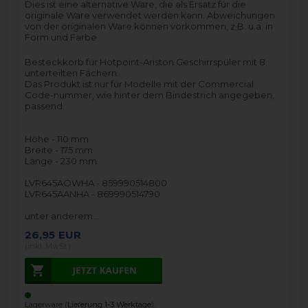
Dies ist eine alternative Ware, die als Ersatz für die
originale Ware verwendet werden kann. Abweichungen
von der originalen Ware können vorkommen, z.B. u.a. in
Form und Farbe.
Besteckkorb für Hotpoint-Ariston Geschirrspüler mit 8
unterteilten Fächern.
Das Produkt ist nur für Modelle mit der Commercial
Code-nummer, wie hinter dem Bindestrich angegeben,
passend.
Höhe - 110 mm
Breite - 175 mm
Länge - 230 mm
LVR645AOWHA - 859990514800
LVR645AANHA - 869990514790
unter anderem…
26,95
EUR
(inkl. MwSt.)
Lagerware (
Lieferung 1-3 Werktage
).