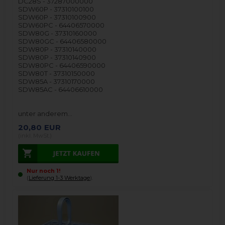
DC28S - 37287000000
SDW60P - 37310100100
SDW60P - 37310100900
SDW60PC - 64406570000
SDW80G - 37310160000
SDW80GC - 64406580000
SDW80P - 37310140000
SDW80P - 37310140900
SDW80PC - 64406590000
SDW80T - 37310150000
SDW85A - 37310170000
SDW85AC - 64406610000
unter anderem…
20,80
EUR
(inkl. MwSt.)
Nur noch 1!
(
Lieferung 1-3 Werktage
).