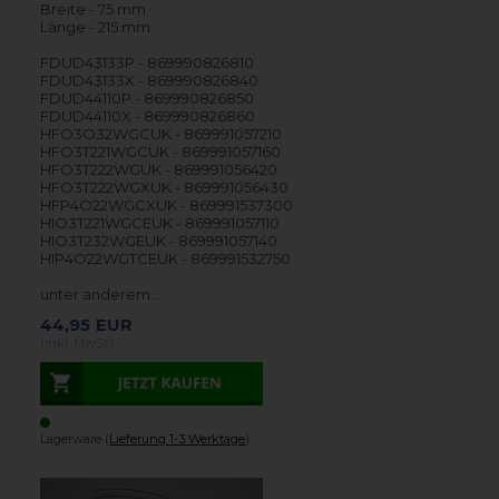
Breite - 75 mm
Länge - 215 mm
FDUD43133P - 869990826810
FDUD43133X - 869990826840
FDUD44110P - 869990826850
FDUD44110X - 869990826860
HFO3O32WGCUK - 869991057210
HFO3T221WGCUK - 869991057160
HFO3T222WGUK - 869991056420
HFO3T222WGXUK - 869991056430
HFP4O22WGCXUK - 869991537300
HIO3T221WGCEUK - 869991057110
HIO3T232WGEUK - 869991057140
HIP4O22WGTCEUK - 869991532750
unter anderem…
44,95
EUR
(inkl. MwSt.)
Lagerware (
Lieferung 1-3 Werktage
).