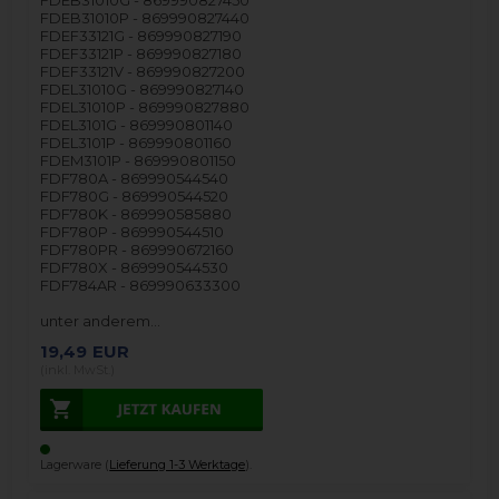
FDEB31010G - 869990827450
FDEB31010P - 869990827440
FDEF33121G - 869990827190
FDEF33121P - 869990827180
FDEF33121V - 869990827200
FDEL31010G - 869990827140
FDEL31010P - 869990827880
FDEL3101G - 869990801140
FDEL3101P - 869990801160
FDEM3101P - 869990801150
FDF780A - 869990544540
FDF780G - 869990544520
FDF780K - 869990585880
FDF780P - 869990544510
FDF780PR - 869990672160
FDF780X - 869990544530
FDF784AR - 869990633300
unter anderem…
19,49
EUR
(inkl. MwSt.)
Lagerware (
Lieferung 1-3 Werktage
).