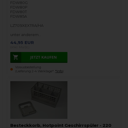
FDW80G
FDW80P
FDW80T
FDW85A
LZ705IXEXTRA/HA
unter anderem…
44,95
EUR
(inkl. MwSt.)
Vorausbestellung
(Lieferung 2-4 Werktage*.
*Info
)
Besteckkorb, Hotpoint Geschirrspüler - 220