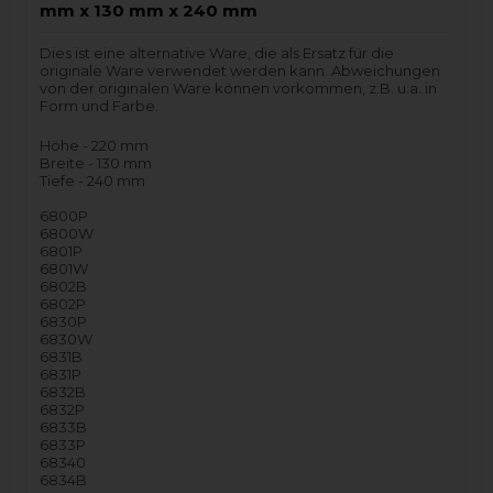
mm x 130 mm x 240 mm
Dies ist eine alternative Ware, die als Ersatz für die
originale Ware verwendet werden kann. Abweichungen
von der originalen Ware können vorkommen, z.B. u.a. in
Form und Farbe.
Höhe - 220 mm
Breite - 130 mm
Tiefe - 240 mm
6800P
6800W
6801P
6801W
6802B
6802P
6830P
6830W
6831B
6831P
6832B
6832P
6833B
6833P
68340
6834B