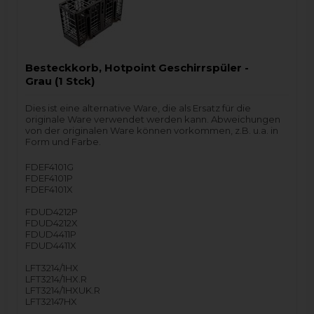
Besteckkorb, Hotpoint Geschirrspüler -
Grau (1 Stck)
Dies ist eine alternative Ware, die als Ersatz für die
originale Ware verwendet werden kann. Abweichungen
von der originalen Ware können vorkommen, z.B. u.a. in
Form und Farbe.
FDEF4101G
FDEF4101P
FDEF4101X
FDUD4212P
FDUD4212X
FDUD4411P
FDUD4411X
LFT3214/1HX
LFT3214/1HX.R
LFT3214/1HXUK.R
LFT32147HX