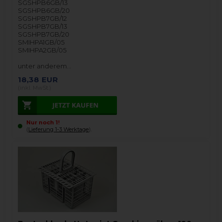
SGSHPB6GB/13
SGSHPB6GB/20
SGSHPB7GB/12
SGSHPB7GB/13
SGSHPB7GB/20
SMIHPA1GB/05
SMIHPA2GB/05
unter anderem…
18,38
EUR
(inkl. MwSt.)
Nur noch 1!
(
Lieferung 1-3 Werktage
).