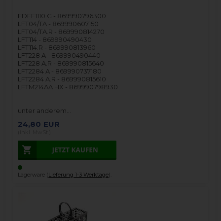
FDFF1110 G - 869990796300
LFT04/TA - 869990607150
LFT04/TA.R - 869990814270
LFT114 - 869990490430
LFT114.R - 869990813960
LFT228 A - 869990490440
LFT228 A.R - 869990815640
LFT2284 A - 869990737180
LFT2284 A.R - 869990815610
LFTM214AA HX - 869990798930
unter anderem…
24,80
EUR
(inkl. MwSt.)
Lagerware (
Lieferung 1-3 Werktage
).