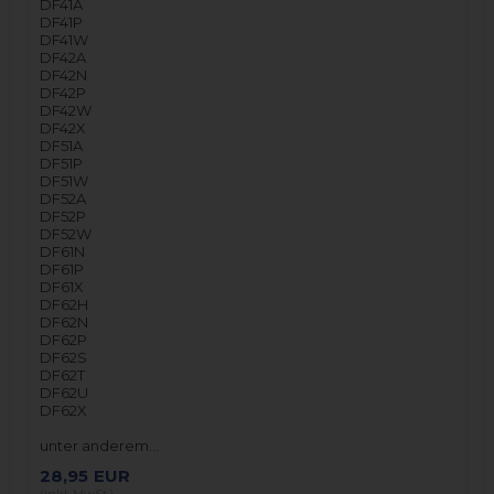
DF41A
DF41P
DF41W
DF42A
DF42N
DF42P
DF42W
DF42X
DF51A
DF51P
DF51W
DF52A
DF52P
DF52W
DF61N
DF61P
DF61X
DF62H
DF62N
DF62P
DF62S
DF62T
DF62U
DF62X
unter anderem…
28,95
EUR
(inkl. MwSt.)