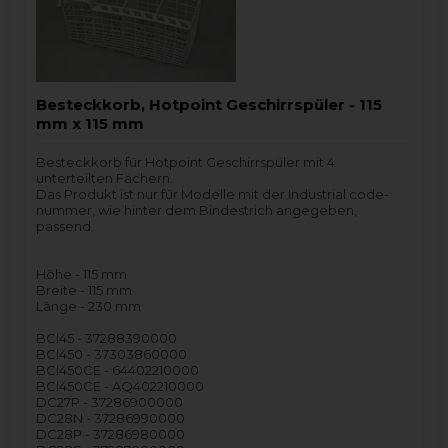
Besteckkorb, Hotpoint Geschirrspüler - 115
mm x 115 mm
Besteckkorb für Hotpoint Geschirrspüler mit 4
unterteilten Fächern.
Das Produkt ist nur für Modelle mit der Industrial code-
nummer, wie hinter dem Bindestrich angegeben,
passend.
Höhe - 115 mm
Breite - 115 mm
Länge - 230 mm
BCI45 - 37288390000
BCI450 - 37303860000
BCI450CE - 64402210000
BCI450CE - AQ402210000
DC27P - 37286900000
DC28N - 37286990000
DC28P - 37286980000